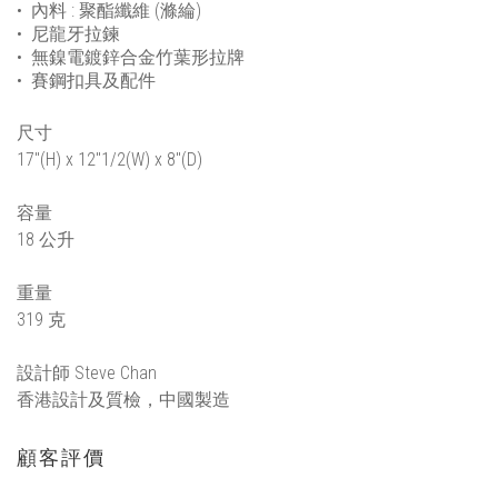
•
內料 : 聚酯纖維
(
滌綸
)
•
尼龍牙拉鍊
•
無鎳電鍍鋅合金竹葉形拉牌
•
賽鋼扣具及配件
尺寸
17"(H) x 12"1/2(W) x 8"(D)
容量
18 公升
重量
319 克
設計師 Steve Chan
香港設計及質檢，中國製造
顧客評價