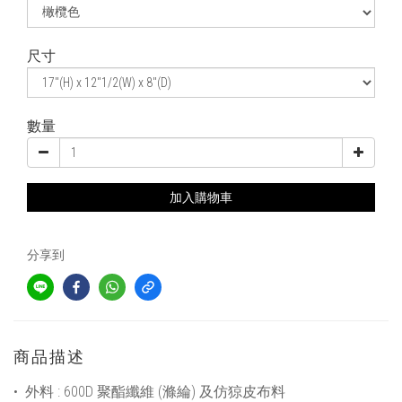
尺寸
數量
加入購物車
分享到
商品描述
•
外料 :
600D
聚酯纖維
(
滌綸
)
及仿猄皮布料