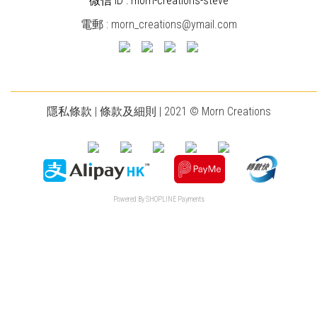
微信 ID : morn-creations-steve
電郵 :
morn_creations@ymail.com
________________________________________________________________________
隱私條款
|
條款及細則
| 2021 © Morn Creations
Powered By
SHOPLINE Payments