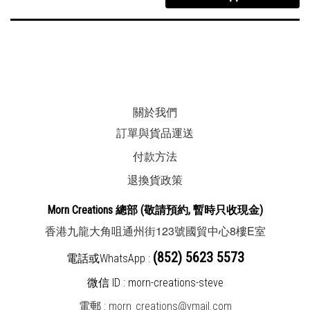
關於我們
訂單與貨品運送
付款方法
退換貨政策
Morn Creations
總部
(敬請預約, 暫時
只收現金
)
123
8
E
香港九龍大角咀通州街
號國貿中心
樓
室
(852) 5623 5573
電話或WhatsApp :
微信 ID : morn-creations-steve
電郵 :
morn_creations@ymail.com