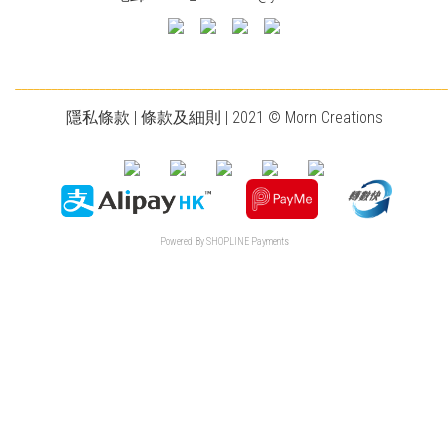
________________________________________________________________________
隱私條款
|
條款及細則
| 2021 © Morn Creations
Powered By
SHOPLINE Payments