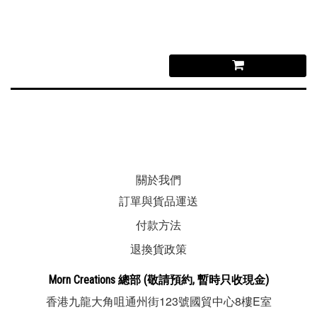
關於我們
訂單與貨品運送
付款方法
退換貨政策
Morn Creations
總部
(敬請預約, 暫時
只收現金
)
123
8
E
香港九龍大角咀通州街
號國貿中心
樓
室