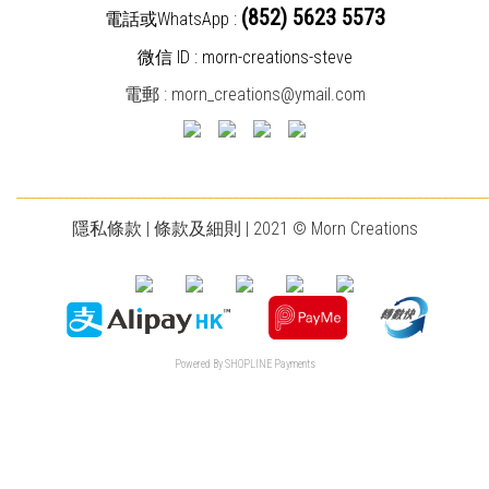
(852) 5623 5573
電話或WhatsApp :
微信 ID : morn-creations-steve
電郵 :
morn_creations@ymail.com
________________________________________________________________________
隱私條款
|
條款及細則
| 2021 © Morn Creations
Powered By
SHOPLINE Payments