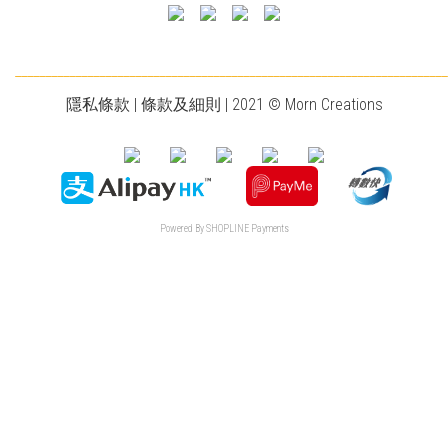
________________________________________________________________________
隱私條款
|
條款及細則
| 2021 © Morn Creations
Powered By
SHOPLINE Payments