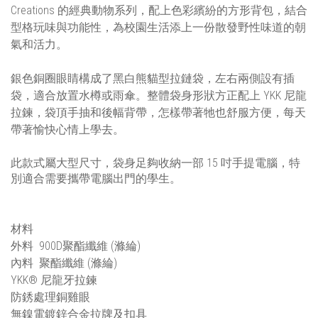
Creations 的經典動物系列，配上色彩繽紛的方形背包，結合
型格玩味與功能性，為校園生活添上一份散發野性味道的朝
氣和活力。
銀色銅圈眼睛構成了黑白熊貓型拉鏈袋，左右兩側設有插
袋，適合放置水樽或雨傘。整體袋身形狀方正配上 YKK 尼龍
拉鍊，袋頂手抽和後幅背帶，怎樣帶著牠也舒服方便，
每天
帶著愉快心情上學去。
此款式屬大型尺寸，袋身足夠收納一部 15 吋手提電腦，特
別適合需要攜帶電腦出門的學生。
材料
外料 900D聚酯纖維 (滌綸)
內料 聚酯纖維 (滌綸)
YKK® 尼龍牙拉鍊
防銹處理銅雞眼
無鎳電鍍鋅合金拉牌及扣具