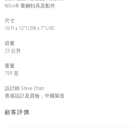
Nifco® 賽鋼扣具及配件
尺寸
16"H x 12"1/2W x 7”1/4D
容量
23 公升
重量
799 克
設計師 Steve Chan
香港設計及質檢，中國製造
顧客評價