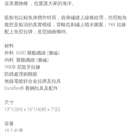
這美麗物種 ，也愛護大家的海洋。
藍鯨包以鲸魚身體作特寫，袋身繡縫上線條紋理，仿照鯨魚
腹腔及鯨須的真實模樣，背幅也刺繡上噴水圖案，YKK 拉錬
配上魚型拉牌，造型細緻獨特。
材料
外料 600D 聚酯纖維 (滌綸)
內料 聚酯纖維 (滌綸)
YKK® 尼龍牙拉鍊
防銹處理銅雞眼
無鎳電鍍鋅合金拉牌及扣具
Duraflex® 賽鋼扣具及配件
尺寸
13"1/2(H) x 10"1/4(W) x 7"(D)
容量
10.2 公升