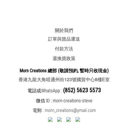
關於我們
訂單與貨品運送
付款方法
退換貨政策
Morn Creations
總部
(敬請預約, 暫時
只收現金
)
123
8
E
香港九龍大角咀通州街
號國貿中心
樓
室
(852) 5623 5573
電話或WhatsApp :
微信 ID : morn-creations-steve
電郵 :
morn_creations@ymail.com