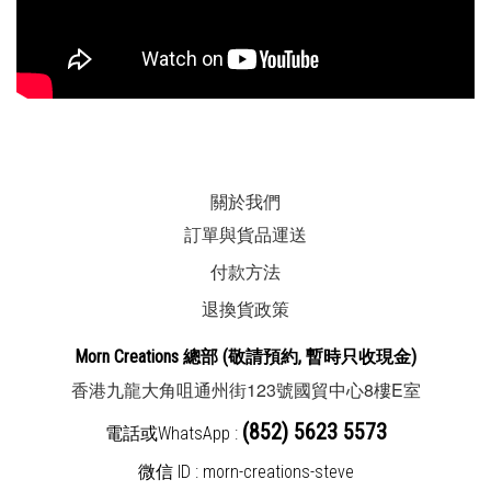
關於我們
訂單與貨品運送
付款方法
退換貨政策
Morn Creations
總部
(敬請預約, 暫時
只收現金
)
123
8
E
香港九龍大角咀通州街
號國貿中心
樓
室
(852) 5623 5573
電話或WhatsApp :
微信 ID : morn-creations-steve