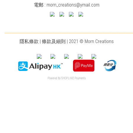
電郵 :
morn_creations@ymail.com
________________________________________________________________________
隱私條款
|
條款及細則
| 2021 © Morn Creations
Powered By
SHOPLINE Payments