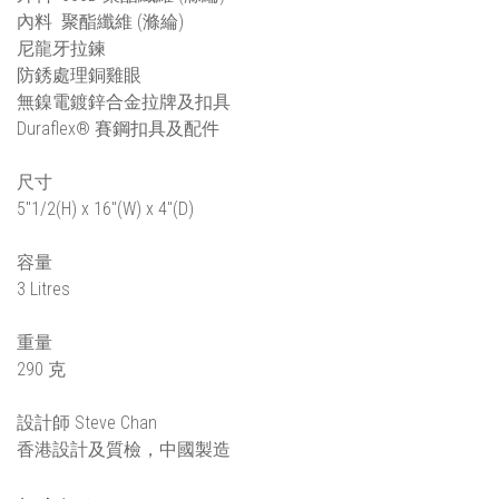
內料 聚酯纖維 (滌綸)
尼龍牙拉鍊
防銹處理銅雞眼
無鎳電鍍鋅合金拉牌及扣具
Duraflex® 賽鋼扣具及配件
尺寸
5"1/2(H) x 16"(W) x 4"(D)
容量
3 Litres
重量
290 克
設計師 Steve Chan
香港設計及質檢，中國製造