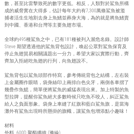
數，甚至比雷擊致死的數字更低。相反，人類對於鯊魚所構
成的威脅實在大得多，估計每年大約有7,300萬條鯊魚被濫
捕者活生生地割去身上魚鰭並葬身大海，為的就是將魚鰭賣
到中國、香港和台灣等主要魚翅市場。
全球約495種鯊魚之中，已有181種被列入瀕危名錄。設計師
Steve 期望透過他的鯊魚背包設計，喚起公眾對鯊魚保育及
停止魚翅貿易相關議題出一分力，希望大家以實際行動，齊
齊加入拒絕吃魚翅的行列，向魚翅說不。
鯊魚背包以鯊魚頭部作特寫，參考傳統背包之結構，左右裝
上金屬圈作眼睛，袋身絲印上兩排白色尖牙，兩側各車摺了
幾疊作魚鰓，簡單便將鯊魚的威猛表現出來。加上特製的魚
型拉牌，提醒你鯊魚絕大多數時候只吃魚不咬人，糾正鯊魚
給人之負面形象。袋身上車縫了紅旗和藍白鯊魚旗，是當海
灘外有鯊魚出現時所懸掛的旗幟，讓鯊魚包增添點小趣味！
材料
外料 600D 聚酯纖維 (滌綸)