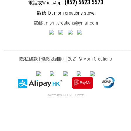
(852) 5623 5573
電話或WhatsApp :
微信 ID : morn-creations-steve
電郵 :
morn_creations@ymail.com
________________________________________________________________________
隱私條款
|
條款及細則
| 2021 © Morn Creations
Powered By
SHOPLINE Payments