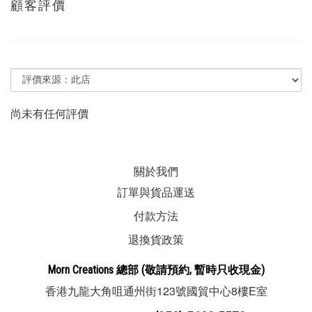
顧客評價
尚未有任何評價
關於我們
訂單與貨品運送
付款方法
退換貨政策
Morn Creations
總部
(敬請預約, 暫時
只收現金
)
123
8
E
香港九龍大角咀通州街
號國貿中心
樓
室