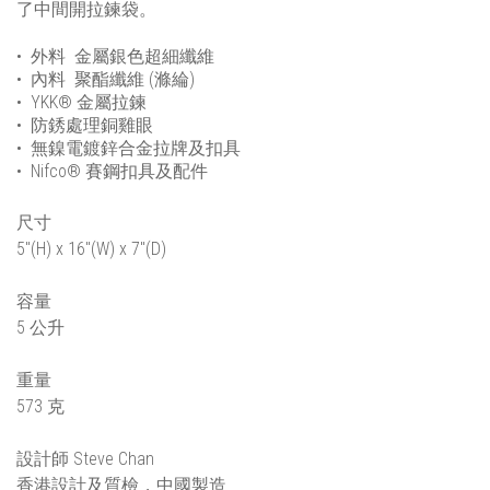
了中間開拉鍊袋。
•
外料
金屬銀色超細纖維
•
內料
聚酯纖維
(
滌綸
)
• YKK®
金屬拉鍊
•
防銹處理銅雞眼
•
無鎳電鍍鋅合金拉牌及扣具
• Nifco®
賽鋼扣具及配件
尺寸
5"(H) x 16"(W) x 7"(D)
容量
5 公升
重量
573 克
設計師 Steve Chan
香港設計及質檢，中國製造