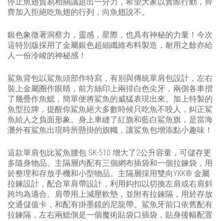
停止魚翅貿易相關議題出一分力，希望大家以實際行動，齊
齊加入拒絕吃魚翅的行列，向魚翅說不。
銀色象徵著洞察力，靈感，星際，也具有神秘的力量！今次
這特別版採用了金屬銀色超細纖維布料製造，耐用之餘亦給
人一份冷峻的神秘感！
鯊魚背包以鯊魚頭部作特寫，有别與傳統單肩包設計，左右
裝上金屬圈作眼睛，前方絲印上兩排白色尖牙，兩側各車摺
了幾疊作魚鰓，簡單便將鯊魚的威猛表現出來。加上特製的
魚型拉牌，提醒你鯊魚絕大多數時候只吃魚不咬人，糾正鯊
魚給人之負面形象。身上車縫了紅旗和藍白鯊魚旗，是當海
灘外有鯊魚出現時所懸掛的旗幟，讓鯊魚包增添點小趣味！
這款單肩包比鯊魚腰包 SK-510 增大了2公升容量，可儲存更
多隨身物品。主隔層内配有三個網布插袋和一個拉鍊袋，用
於整理和存放手機和小型物品。主隔層採用雙向
YKK®
金屬
拉鍊設計，配合單肩帶設計，利用鈎扣以切換左肩或右肩斜
跨均為適合。肩帶用上減壓軟墊，並附有拉鍊隔，用於存放
交通儲值卡，和配有掛墨鏡的尼龍帶。鯊魚牙前口依舊配有
拉鍊隔，左右兩鰓側是一個魔術貼袋口插袋，貼身後幅配置