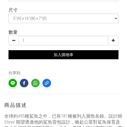
尺寸
數量
加入購物車
分享到
商品描述
全球約
495
種鯊魚之中，已有
181
種被列入瀕危名錄。設計師
Steve
期望透過他的鯊魚背包設計，喚起公眾對鯊魚保育及