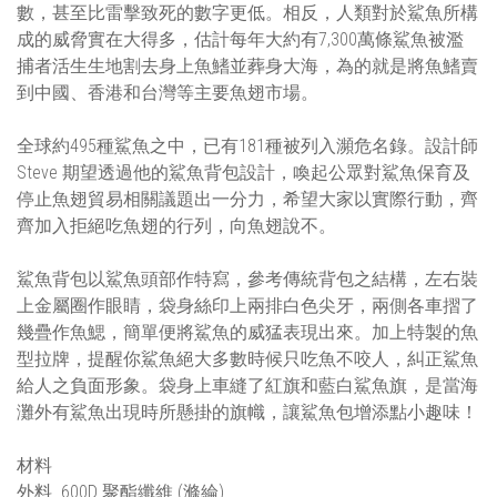
數，甚至比雷擊致死的數字更低。相反，人類對於鯊魚所構
成的威脅實在大得多，估計每年大約有7,300萬條鯊魚被濫
捕者活生生地割去身上魚鰭並葬身大海，為的就是將魚鰭賣
到中國、香港和台灣等主要魚翅市場。
全球約495種鯊魚之中，已有181種被列入瀕危名錄。設計師
Steve 期望透過他的鯊魚背包設計，喚起公眾對鯊魚保育及
停止魚翅貿易相關議題出一分力，希望大家以實際行動，齊
齊加入拒絕吃魚翅的行列，向魚翅說不。
鯊魚背包以鯊魚頭部作特寫，參考傳統背包之結構，左右裝
上金屬圈作眼睛，袋身絲印上兩排白色尖牙，兩側各車摺了
幾疊作魚鰓，簡單便將鯊魚的威猛表現出來。加上特製的魚
型拉牌，提醒你鯊魚絕大多數時候只吃魚不咬人，糾正鯊魚
給人之負面形象。袋身上車縫了紅旗和藍白鯊魚旗，是當海
灘外有鯊魚出現時所懸掛的旗幟，讓鯊魚包增添點小趣味！
材料
外料 600D 聚酯纖維 (滌綸)