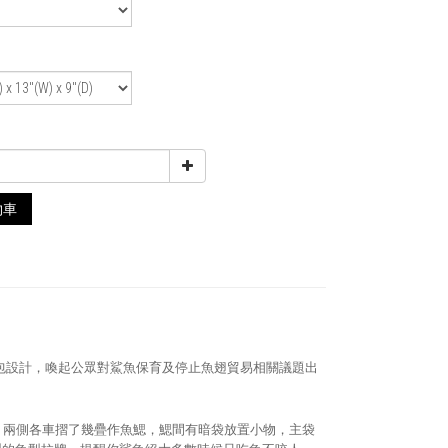
物車
包設計，喚起公眾對鯊魚保育及停止魚翅貿易相關議題出
，兩側各車摺了幾疊作魚鰓，鰓間有暗袋放置小物，主袋