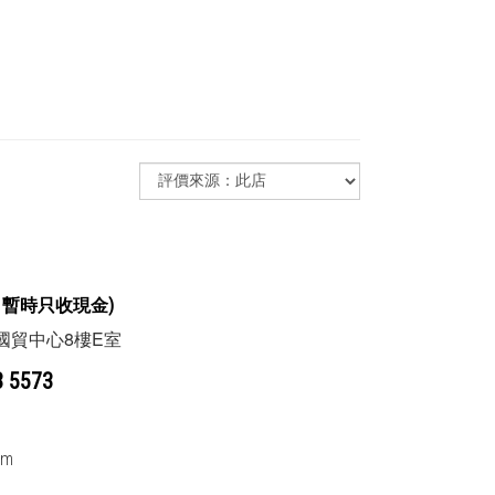
 暫時
只收現金
)
8
E
國貿中心
樓
室
3 5573
om