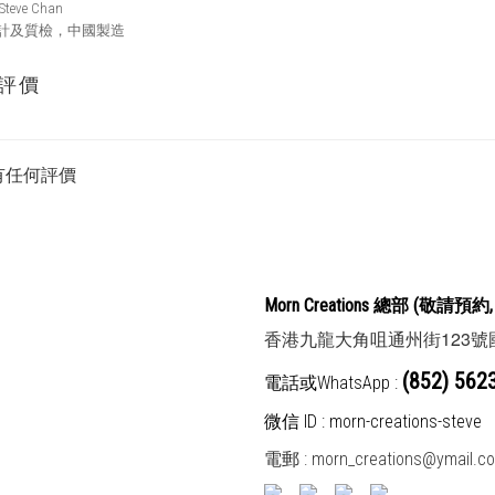
Steve Chan
計及質檢，中國製造
評價
有任何評價
Morn Creations
總部
(敬請預約,
123
香港九龍大角咀通州街
號
(852) 562
電話或WhatsApp :
微信 ID : morn-creations-steve
電郵 :
morn_creations@ymail.c