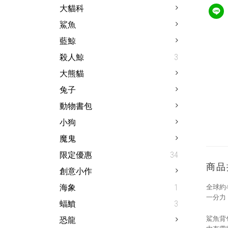
大貓科
鯊魚
藍鯨
殺人鯨
3
大熊貓
兔子
動物書包
小狗
魔鬼
限定優惠
34
商品
創意小作
海象
1
全球約
一分力
蝠鱝
3
鯊魚背
恐龍