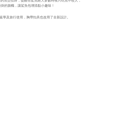
製的魚型拉牌，提醒你鯊魚絕大多數時候只吃魚不咬人，
懸掛的旗幟，讓鯊魚包增添點小趣味！
適合返學及旅行使用，胸帶扣具也改用了全新設計。