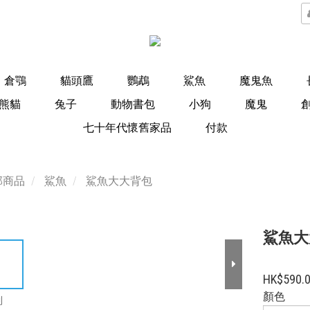
倉鶚
貓頭鷹
鸚鵡
鯊魚
魔鬼魚
熊貓
兔子
動物書包
小狗
魔鬼
七十年代懷舊家品
付款
部商品
鯊魚
鯊魚大大背包
鯊魚大大
HK$590.
顏色
到