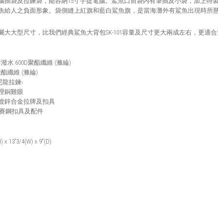
腦插袋及拉鍊袋，能容納
15
寸手提電腦。鯊魚口前袋内有筆插及小袋，加上特
魚給人之負面形象。袋側縫上紅旗和藍白鯊魚旗，是當海灘外有鯊魚出現時所
屬大大型尺寸，比我們經典鯊魚大背包SK-101容量及尺寸更大兩成左右，更
防潑水
600D
聚酯纖維
(
滌綸
)
聚酯纖維
(
滌綸
)
尼龍拉鍊
‹
理銅雞眼
鍍鋅合金拉牌及扣具
賽鋼扣具及配件
) x 13”3/4(W) x 9"(D)