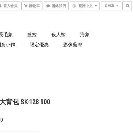
登入會員
購物車
聯絡我們
繁體中文
$ HKD
長毛象
藍鯨
殺人鯨
海象
創意小作
限定優惠
影像藝廊
背包 SK-128 900
00