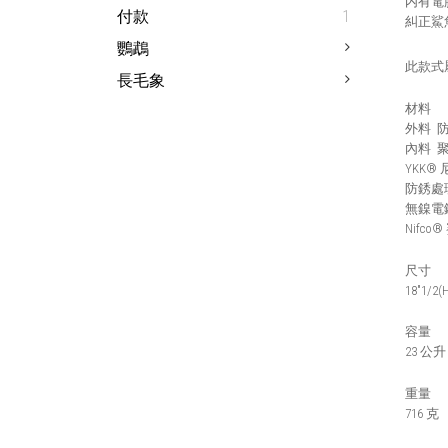
内有電
付款
1
糾正鯊
鸚鵡
此款式
長毛象
材料
外料
內料
YKK®
防銹處
無鎳電
Nifco®
尺寸
18"1/2(H
容量
23
公升
重量
716 克