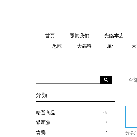
首頁
關於我們
光臨本店
恐龍
大貓科
犀牛
大
全
分類
精選商品
75
貓頭鷹
倉鴞
分享