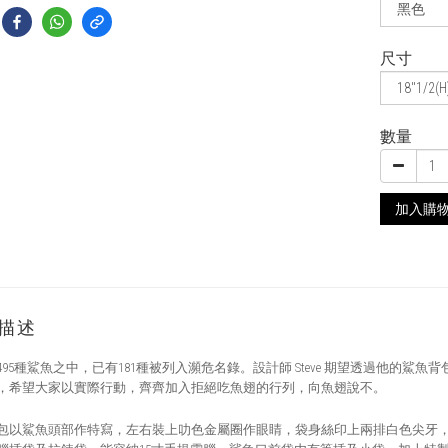
尺寸
數量
加入購
描述
495
種鯊魚之中，已有
181
種被列入瀕危名錄。設計師
Steve
期望透過他的鯊魚背
，希望大家以實際行動，齊齊加入拒絕吃魚翅的行列，向魚翅說不。
包以鯊魚頭部作特寫，左右裝上叻色金屬圈作眼睛，袋身絲印上兩排白色尖牙