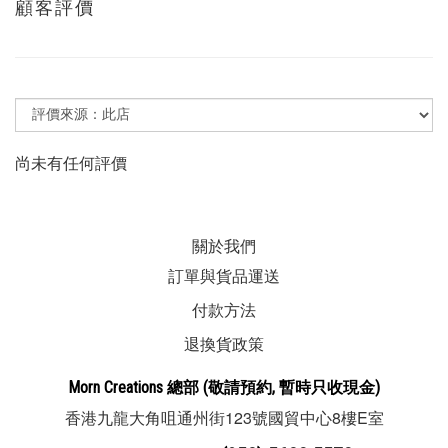
顧客評價
尚未有任何評價
關於我們
訂單與貨品運送
付款方法
退換貨政策
Morn Creations
總部
(敬請預約, 暫時
只收現金
)
123
8
E
香港九龍大角咀通州街
號國貿中心
樓
室