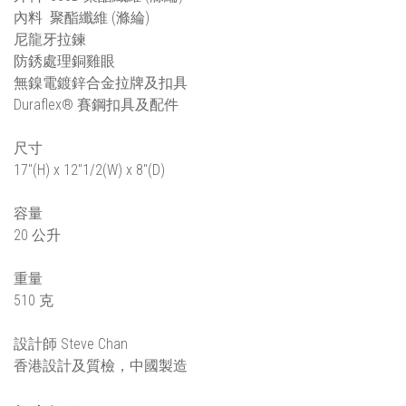
內料 聚酯纖維 (滌綸)
尼龍牙拉鍊
防銹處理銅雞眼
無鎳電鍍鋅合金拉牌及扣具
Duraflex® 賽鋼扣具及配件
尺寸
17"(H) x 12"1/2(W) x 8"(D)
容量
20 公升
重量
510 克
設計師 Steve Chan
香港設計及質檢，中國製造