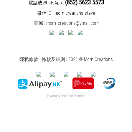
(852) 5623 5573
電話或WhatsApp :
微信 ID : morn-creations-steve
電郵 :
morn_creations@ymail.com
________________________________________________________________________
隱私條款
|
條款及細則
| 2021 © Morn Creations
Powered By
SHOPLINE Payments