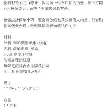
物料製造的亮白獠牙，揭開裝上磁石鈕扣的頂蓋，便可打開
YKK 拉鍊袋身，背幅也有插袋最為方便。
整體設計簡單小巧，適合擺放銀包及少量個人物品，配套動
物書包最合適，輕輕鬆鬆與貓頭鷹結伴同行。
材料
外料 900D聚酯纖維 (滌綸)
內料 聚酯纖維 (滌綸)
YKK® 尼龍牙拉鍊
防銹處理銅雞眼
無鎳電鍍鋅合金拉牌及扣具
Nifco® 賽鋼扣具及配件
尺寸
6"1/2H x 10"W x 3”1/2D
容量
2.5 公升